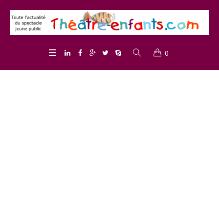
0
Project Category :
<span>Conte</span>
Home
/
Conte