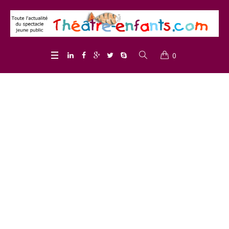
0
Mois : <span>septembre
2018</span>
Home
/
2018
/
septembre