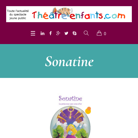
0
Sonatine