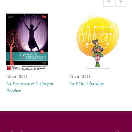
More projects
13 avril 2018
13 avril 2018
La Princesse et le Garçon
La P’tite Charlotte
Porcher