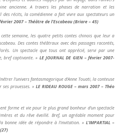
ine ancienne. A travers les phases de narration et les
des récits, la comédienne a fait vivre aux spectateurs un
évrier 2007 – Théâtre de l’Escabeau (Briare – 45)
ette semaine, les quatre petits contes chinois que leur a
scabeau. Des contes théâtraux avec des passages racontés,
lorés. Un spectacle que tous ont apprécié, servi par une
, bref captivante. »
LE JOURNAL DE GIEN – février 2007-
pénétrer l’univers fantasmagorique d’Anne Touati, la conteuse
r ses prouesses. »
LE RIDEAU ROUGE – mars 2007 – Théo
nt forme et vie pour le plus grand bonheur d’un spectacle
himères et du rêve éveillé. Bref, un agréable moment pour
la bonne idée de répondre à l’invitation. »
L’IMPARTIAL –
(27)