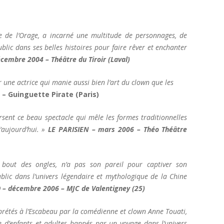
e de l’Orage, a incarné une multitude de personnages, de
ublic dans ses belles histoires pour faire rêver et enchanter
embre 2004 – Théâtre du Tiroir (Laval)
r une actrice qui manie aussi bien l’art du clown que les
 Guinguette Pirate (Paris)
ersent ce beau spectacle qui mêle les formes traditionnelles
aujourd’hui. »
LE PARISIEN – mars 2006 – Théo Théâtre
 bout des ongles, n’a pas son pareil pour captiver son
public dans l’univers légendaire et mythologique de la Chine
– décembre 2006 – MJC de Valentigney (25)
rprétés à l’Escabeau par la comédienne et clown Anne Touati,
e d’enfants et adultes happés par un voyage dans l’univers