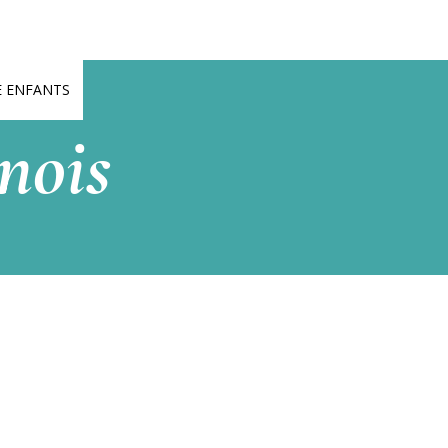
0
E ENFANTS
nois