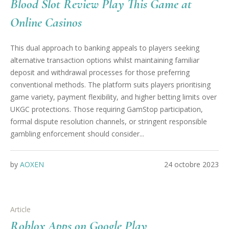
Blood Slot Review Play This Game at
Online Casinos
This dual approach to banking appeals to players seeking
alternative transaction options whilst maintaining familiar
deposit and withdrawal processes for those preferring
conventional methods. The platform suits players prioritising
game variety, payment flexibility, and higher betting limits over
UKGC protections. Those requiring GamStop participation,
formal dispute resolution channels, or stringent responsible
gambling enforcement should consider...
by
AOXEN
24 octobre 2023
Article
Roblox Apps on Google Play