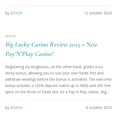
by
AOXEN
12 octobre 2023
Article
Big Lucky Casino Review 2025 » New
Pay’N’Play Casino!
Registering via Kingbonus, on the other hand, grants a no-
sticky bonus, allowing you to use your own funds first and
withdraw winnings before the bonus is activated. The welcome
bonus includes a 100% deposit match up to €800 and 200 free
spins on the Book of Dead slot. As a Pay N Play casino, Big...
by
AOXEN
6 octobre 2023