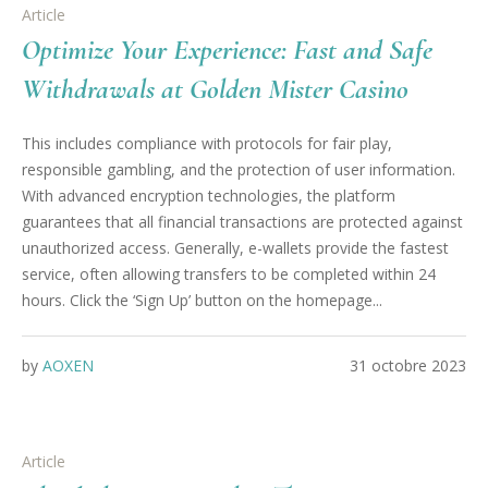
Article
Optimize Your Experience: Fast and Safe
Withdrawals at Golden Mister Casino
This includes compliance with protocols for fair play,
responsible gambling, and the protection of user information.
With advanced encryption technologies, the platform
guarantees that all financial transactions are protected against
unauthorized access. Generally, e-wallets provide the fastest
service, often allowing transfers to be completed within 24
hours. Click the ‘Sign Up’ button on the homepage...
by
AOXEN
31 octobre 2023
Article