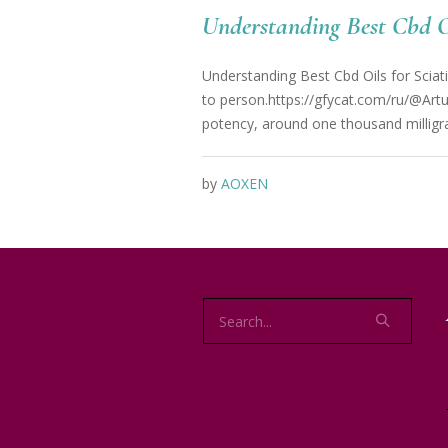
Understanding Best Cbd Oi
Understanding Best Cbd Oils for Sciati
to person.https://gfycat.com/ru/@Artur
potency, around one thousand milligram
by
AOXEN