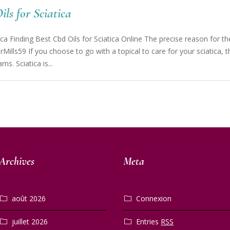
ls for Sciatica
ca Finding Best Cbd Oils for Sciatica Online The precise reason for th
Mills59 If you choose to go with a topical to care for your sciatica, t
s. Sciatica is...
Archives
Meta
août 2026
Connexion
juillet 2026
Entries
RSS