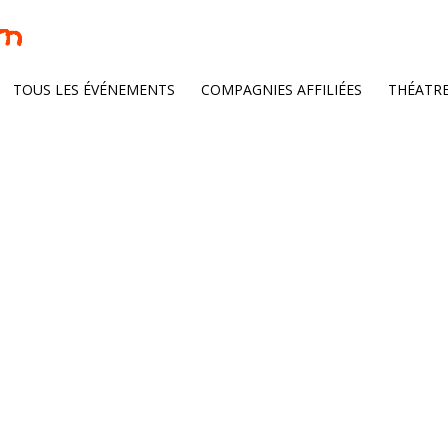
s : <span>déce
TOUS LES ÉVÉNEMENTS
COMPAGNIES AFFILIÉES
THÉATR
2020</span>
Home
/
2020
/
décembre