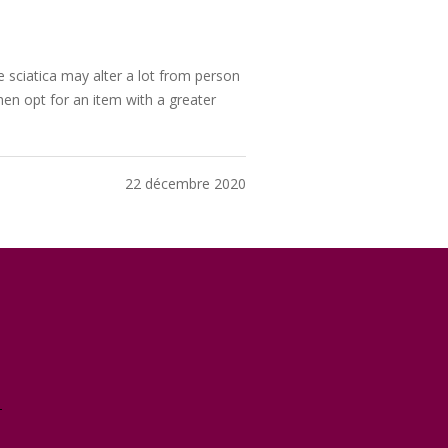
e sciatica may alter a lot from person
hen opt for an item with a greater
22 décembre 2020