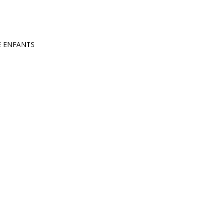
0
mbre
E ENFANTS