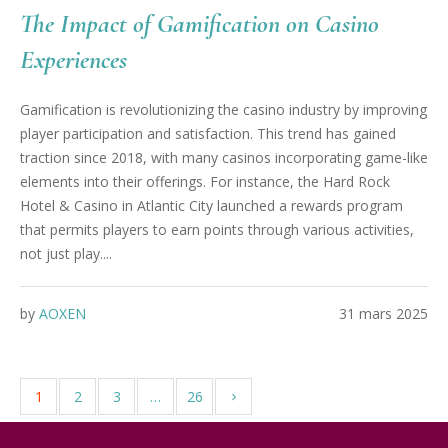
The Impact of Gamification on Casino
Experiences
Gamification is revolutionizing the casino industry by improving
player participation and satisfaction. This trend has gained
traction since 2018, with many casinos incorporating game-like
elements into their offerings. For instance, the Hard Rock
Hotel & Casino in Atlantic City launched a rewards program
that permits players to earn points through various activities,
not just play....
by
AOXEN
31 mars 2025
1
2
3
…
26