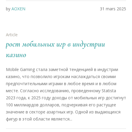
by
AOXEN
31 mars 2025
Article
рост мобильных игр в индустрии
казино
Mobile Gaming стала заметной тенденцией в индустрии
казино, что позволило игрокам наслаждаться своими
предпочтительными играми в любое время и в любом
месте. Согласно исследованию, проведенному Statista
2023 года, к 2025 году доходы от мобильных игр достигнут
100 миллиардов долларов, подчеркивая его растущее
значение в секторе азартных игр. Одной из выдающихся
фигур в этой области является...