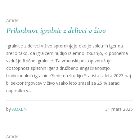
Article
Prihodnost igralnic z delivci v živo
Igralnice z delivci v živo spreminjajo okolje spletnih iger na
srečo tako, da igralcem nudijo izjemno izkušnjo, ki posnema
vzdušje fizične igralnice. Ta vrhunski pristop združuje
dostopnost spletnih iger z družbeno angažiranostjo
tradicionalnih igralnic. Glede na študijo Statista iz leta 2023 naj
bi sektor trgovcev v živo vsako leto zrasel za 25 % zaradi
napredka v...
by
AOXEN
31 mars 2025
Article