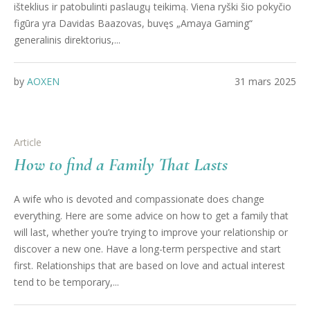
išteklius ir patobulinti paslaugų teikimą. Viena ryški šio pokyčio
figūra yra Davidas Baazovas, buvęs „Amaya Gaming“
generalinis direktorius,...
by
AOXEN
31 mars 2025
Article
How to find a Family That Lasts
A wife who is devoted and compassionate does change
everything. Here are some advice on how to get a family that
will last, whether you’re trying to improve your relationship or
discover a new one. Have a long-term perspective and start
first. Relationships that are based on love and actual interest
tend to be temporary,...