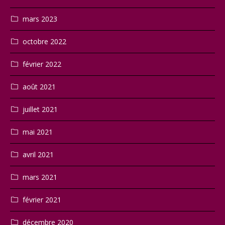
mars 2023
octobre 2022
février 2022
août 2021
juillet 2021
mai 2021
avril 2021
mars 2021
février 2021
décembre 2020