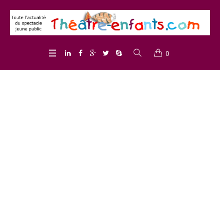
0
Project Category :
<span>Théâtre</span>
Home
/
Théâtre