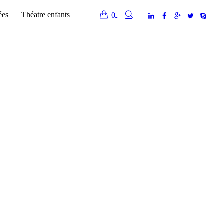
ées
Théatre enfants
0