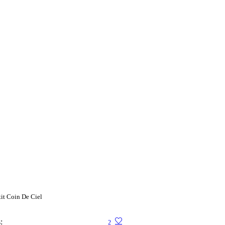
tit Coin De Ciel
:
2