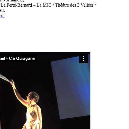
 La Ferté-Bernard – La MJC / Théâtre des 3 Vallées /
ir.
ent