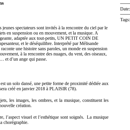
ns
Date
Tags
 jeunes spectateurs sont invités à la rencontre du ciel par le
objets en suspension ou en mouvement, et la musique. A
xigeante, adaptée aux tout-petits, UN PETIT COIN DE
’apesanteur, et le déséquilibre. Interprété par Mélisande
 raconte une histoire sans paroles, un monde en suspension
 mouvement, à la rencontre des nuages, du vent, des oiseaux,
t… et d’un ange qui passe.
st un solo dansé, une petite forme de proximité dédiée aux
 sera créé en janvier 2018 à PLAISIR (78).
jets, les images, les ombres, et la musique, constituent les
nouvelle création.
e, l’aspect visuel et l’esthétique sont soignés. La musique
 la chorégraphie.