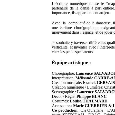
L’écriture numérique utilise le “ma
partenaire de la danse à part entièr
importance, ils appartiennent au jeu.
Avec la complicité de la danseuse, il e
une écriture chorégraphique exigeant
mouvement dans l’espace, et de jouer de
Je souhaite y traverser différentes qualit
verticalité, et inventer avec l’interpr
chez les petits spectateurs.
Équipe artistique :
Chorégraphie:
Laurence SALVADO
Interprétation:
Mélisande CARRÉ-
Création musicale:
Franck GERVAIS
Création numérique / Lumières:
Chri
Scénographie :
Laurence SALVADO
Décor / Régie:
Philippe BLANC
Costumes:
Louisa THALMARD
Accessoires:
Marie GUERRIER & 
Co-production
: Cie Ouragane – L’Atel
cours (SPEDIDAM – DRAC – Région