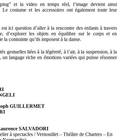
pping” et la video en temps réel, l’image devient ainsi
e. Le costume et les accessoires ont également toute leur
st ici question d’aller à la rencontre des enfants à travers
e, d’explorer les objets en équilibre sur le corps et en
 la contrainte qu’ils imposent à la danse.
és gestuelles liées à la légèreté, à l’air, à la suspension, à la
ète, un langage riche en émotions variées qui puisse résonner
RI
ANGELI
stoph GUILLERMET
RI
Laurence SALVADORI
ier à spectacles / Vernouillet – Théâtre de Chartres – En
 Normandie)