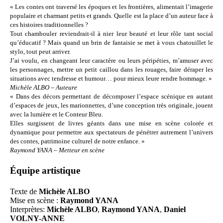
« Les contes ont traversé les époques et les frontières, alimentait l’imagerie
populaire et charmant petits et grands. Quelle est la place d’un auteur face à
ces histoires traditionnelles ?
Tout chambouler reviendrait-il à nier leur beauté et leur rôle tant social
qu’éducatif ? Mais quand un brin de fantaisie se met à vous chatouillet le
stylo, tout peut arriver.
J’ai voulu, en changeant leur caractère ou leurs péripéties, m’amuser avec
les personnages, mettre un petit caillou dans les rouages, faire déraper les
situations avec tendresse et humour… pour mieux leure rendre hommage. »
Michèle ALBO – Auteure
« Dans des décors permettant de décomposer l’espace scénique en autant
d’espaces de jeux, les marionnettes, d’une conception très originale, jouent
avec la lumière et le Conteur Bleu.
Elles surgissent de livres géants dans une mise en scène colorée et
dynamique pour permettre aux spectateurs de pénétrer autrement l’univers
des contes, patrimoine culturel de notre enfance. »
Raymond YANA – Metteur en scène
Équipe artistique
Texte de
Michèle ALBO
Mise en scène :
Raymond YANA
Interprètes:
Michèle ALBO
,
Raymond YANA
,
Daniel
VOLNY-ANNE