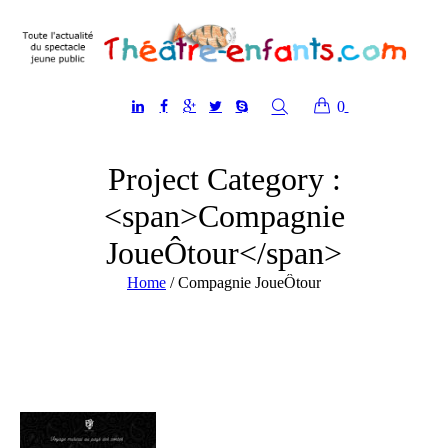
0
Project Category :
<span>Compagnie
JoueÔtour</span>
Home
/
Compagnie JoueÔtour