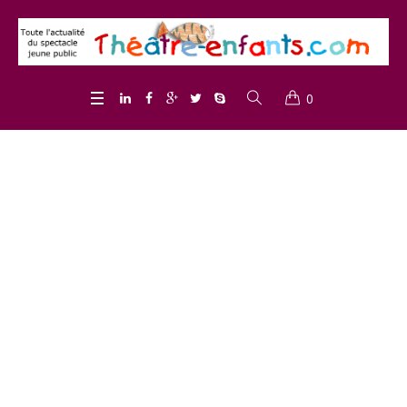
0
Project Category :
<span>Compagnie
Patchwork</span>
Home
/
Compagnie Patchwork