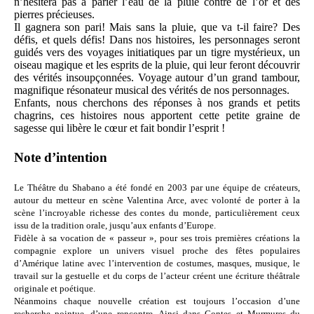
n’hésitera pas à parier l’eau de la pluie contre de l’or et des
pierres précieuses.
Il gagnera son pari! Mais sans la pluie, que va t-il faire? Des
défis, et quels défis! Dans nos histoires, les personnages seront
guidés vers des voyages initiatiques par un tigre mystérieux, un
oiseau magique et les esprits de la pluie, qui leur feront découvrir
des vérités insoupçonnées. Voyage autour d’un grand tambour,
magnifique résonateur musical des vérités de nos personnages.
Enfants, nous cherchons des réponses à nos grands et petits
chagrins, ces histoires nous apportent cette petite graine de
sagesse qui libère le cœur et fait bondir l’esprit !
Note d’intention
Le Théâtre du Shabano a été fondé en 2003 par une équipe de créateurs,
autour du metteur en scène Valentina Arce, avec volonté de porter à la
scène l’incroyable richesse des contes du monde, particulièrement ceux
issu de la tradition orale, jusqu’aux enfants d’Europe.
Fidèle à sa vocation de « passeur », pour ses trois premières créations la
compagnie explore un univers visuel proche des fêtes populaires
d’Amérique latine avec l’intervention de costumes, masques, musique, le
travail sur la gestuelle et du corps de l’acteur créent une écriture théâtrale
originale et poétique.
Néanmoins chaque nouvelle création est toujours l’occasion d’une
recherche pointue, d’une rencontre. Ainsi dans Contes et Murmures du