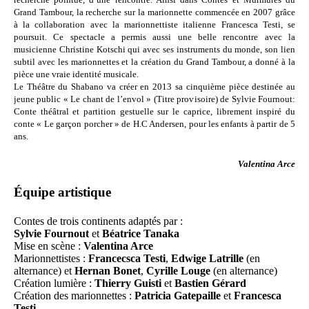
Grand Tambour, la recherche sur la marionnette commencée en 2007 grâce
à la collaboration avec la marionnettiste italienne Francesca Testi, se
poursuit. Ce spectacle a permis aussi une belle rencontre avec la
musicienne Christine Kotschi qui avec ses instruments du monde, son lien
subtil avec les marionnettes et la création du Grand Tambour, a donné à la
pièce une vraie identité musicale.
Le Théâtre du Shabano va créer en 2013 sa cinquième pièce destinée au
jeune public « Le chant de l’envol » (Titre provisoire) de Sylvie Fournout:
Conte théâtral et partition gestuelle sur le caprice, librement inspiré du
conte « Le garçon porcher » de H.C Andersen, pour les enfants à partir de 5
ans.
Valentina Arce
Équipe artistique
Contes de trois continents adaptés par :
Sylvie Fournout
et
Béatrice Tanaka
Mise en scène :
Valentina Arce
Marionnettistes :
Francecsca Testi
,
Edwige Latrille
(en
alternance) et
Hernan Bonet
,
Cyrille Louge
(en alternance)
Création lumière :
Thierry Guisti
et
Bastien Gérard
Création des marionnettes :
Patricia Gatepaille
et
Francesca
Testi