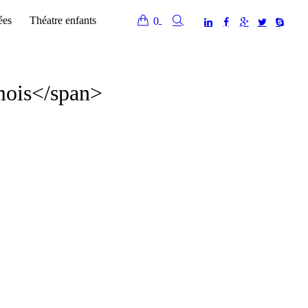
ées
Théatre enfants
0
mois</span>