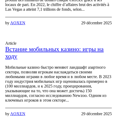
locaux de pari. En 2022, le chiffre d’affaires brut des activités à
Las Vegas a atteint 7,1 trillions de fonds, selon...
by
AOXEN
29 décembre 2025
Article
Встание мобильных казино: игры на
ходу
Мобильные казино быстро меняют ландшафт азартного
сектора, позволяя игрокам наслаждаться своими
любимыми играми в любое время и в любом месте. В 2023
году индустрия мобильных игр оценивалась примерно в
(100 миллиардов, и к 2025 году, проецирования,
указывающие на то, что она может достичь) 150
миллиардов, согласно исследованию Newzoo. Одним из
ключевых игроков в этом секторе...
by
AOXEN
29 décembre 2025