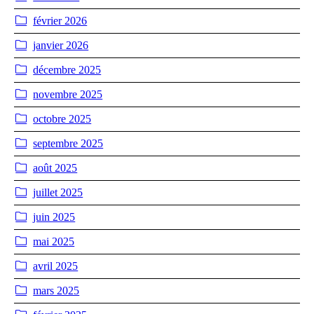
février 2026
janvier 2026
décembre 2025
novembre 2025
octobre 2025
septembre 2025
août 2025
juillet 2025
juin 2025
mai 2025
avril 2025
mars 2025