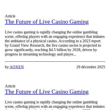
Article
The Future of Live Casino Gaming
Live casino gaming is rapidly changing the online gambling
scene, offering players with an engaging experience that imitates
the ambiance of a physical casino. According to a 2023 report
by Grand View Research, the live casino sector is projected to
grow significantly, reaching $4.5 billion by 2028, driven by
progress in streaming technology and player...
by
AOXEN
29 décembre 2025
Article
The Future of Live Casino Gaming
Live casino gaming is rapidly changing the online gambling
scene, offering players with an engaging experience that imitates