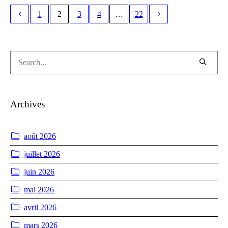
1
2
3
4
…
22
Archives
août 2026
juillet 2026
juin 2026
mai 2026
avril 2026
mars 2026