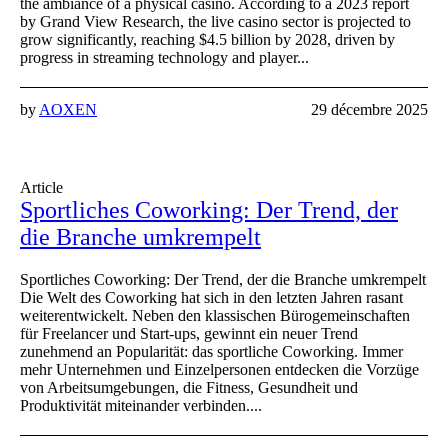
the ambiance of a physical casino. According to a 2023 report
by Grand View Research, the live casino sector is projected to
grow significantly, reaching $4.5 billion by 2028, driven by
progress in streaming technology and player...
by
AOXEN
29 décembre 2025
Article
Sportliches Coworking: Der Trend, der
die Branche umkrempelt
Sportliches Coworking: Der Trend, der die Branche umkrempelt
Die Welt des Coworking hat sich in den letzten Jahren rasant
weiterentwickelt. Neben den klassischen Bürogemeinschaften
für Freelancer und Start-ups, gewinnt ein neuer Trend
zunehmend an Popularität: das sportliche Coworking. Immer
mehr Unternehmen und Einzelpersonen entdecken die Vorzüge
von Arbeitsumgebungen, die Fitness, Gesundheit und
Produktivität miteinander verbinden....