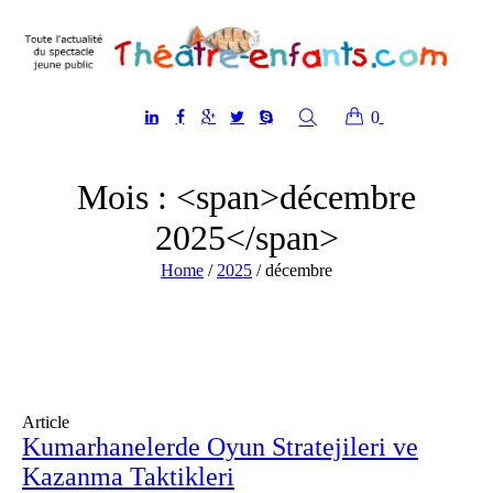
0
Mois : <span>décembre
2025</span>
Home
/
2025
/
décembre
Article
Kumarhanelerde Oyun Stratejileri ve
Kazanma Taktikleri